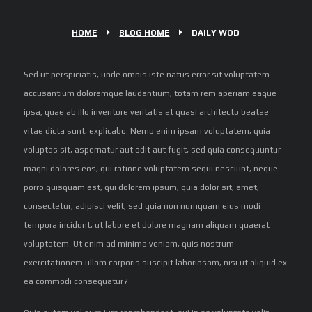
HOME
BLOG HOME
DAILY WOD
Sed ut perspiciatis, unde omnis iste natus error sit voluptatem
accusantium doloremque laudantium, totam rem aperiam eaque
ipsa, quae ab illo inventore veritatis et quasi architecto beatae
vitae dicta sunt, explicabo. Nemo enim ipsam voluptatem, quia
voluptas sit, aspernatur aut odit aut fugit, sed quia consequuntur
magni dolores eos, qui ratione voluptatem sequi nesciunt, neque
porro quisquam est, qui dolorem ipsum, quia dolor sit, amet,
consectetur, adipisci velit, sed quia non numquam eius modi
tempora incidunt, ut labore et dolore magnam aliquam quaerat
voluptatem. Ut enim ad minima veniam, quis nostrum
exercitationem ullam corporis suscipit laboriosam, nisi ut aliquid ex
ea commodi consequatur?