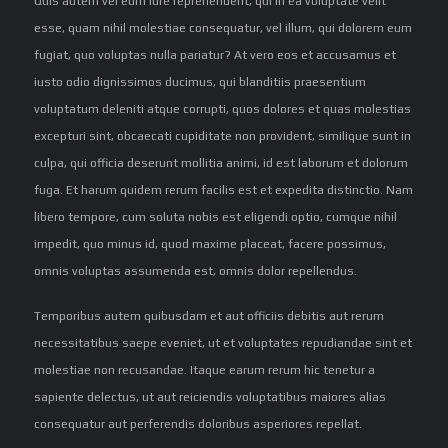
Quis autem vel eum iure reprehenderit, qui in ea voluptate velit
esse, quam nihil molestiae consequatur, vel illum, qui dolorem eum
fugiat, quo voluptas nulla pariatur? At vero eos et accusamus et
iusto odio dignissimos ducimus, qui blanditiis praesentium
voluptatum deleniti atque corrupti, quos dolores et quas molestias
excepturi sint, obcaecati cupiditate non provident, similique sunt in
culpa, qui officia deserunt mollitia animi, id est laborum et dolorum
fuga. Et harum quidem rerum facilis est et expedita distinctio. Nam
libero tempore, cum soluta nobis est eligendi optio, cumque nihil
impedit, quo minus id, quod maxime placeat, facere possimus,
omnis voluptas assumenda est, omnis dolor repellendus.
Temporibus autem quibusdam et aut officiis debitis aut rerum
necessitatibus saepe eveniet, ut et voluptates repudiandae sint et
molestiae non recusandae. Itaque earum rerum hic tenetur a
sapiente delectus, ut aut reiciendis voluptatibus maiores alias
consequatur aut perferendis doloribus asperiores repellat.