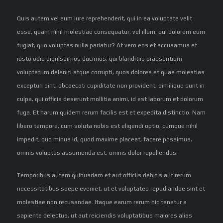
Quis autem vel eum iure reprehenderit, qui in ea voluptate velit
esse, quam nihil molestiae consequatur, vel illum, qui dolorem eum
fugiat, quo voluptas nulla pariatur? At vero eos et accusamus et
iusto odio dignissimos ducimus, qui blanditiis praesentium
voluptatum deleniti atque corrupti, quos dolores et quas molestias
excepturi sint, obcaecati cupiditate non provident, similique sunt in
culpa, qui officia deserunt mollitia animi, id est laborum et dolorum
fuga. Et harum quidem rerum facilis est et expedita distinctio. Nam
libero tempore, cum soluta nobis est eligendi optio, cumque nihil
impedit, quo minus id, quod maxime placeat, facere possimus,
omnis voluptas assumenda est, omnis dolor repellendus.
Temporibus autem quibusdam et aut officiis debitis aut rerum
necessitatibus saepe eveniet, ut et voluptates repudiandae sint et
molestiae non recusandae. Itaque earum rerum hic tenetur a
sapiente delectus, ut aut reiciendis voluptatibus maiores alias