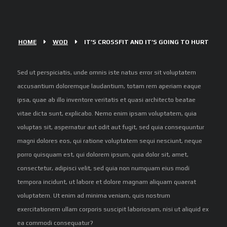
HOME
WOD
IT’S CROSSFIT AND IT’S GOING TO HURT
Sed ut perspiciatis, unde omnis iste natus error sit voluptatem
accusantium doloremque laudantium, totam rem aperiam eaque
ipsa, quae ab illo inventore veritatis et quasi architecto beatae
vitae dicta sunt, explicabo. Nemo enim ipsam voluptatem, quia
voluptas sit, aspernatur aut odit aut fugit, sed quia consequuntur
magni dolores eos, qui ratione voluptatem sequi nesciunt, neque
porro quisquam est, qui dolorem ipsum, quia dolor sit, amet,
consectetur, adipisci velit, sed quia non numquam eius modi
tempora incidunt, ut labore et dolore magnam aliquam quaerat
voluptatem. Ut enim ad minima veniam, quis nostrum
exercitationem ullam corporis suscipit laboriosam, nisi ut aliquid ex
ea commodi consequatur?