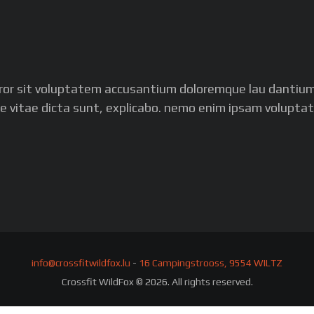
error sit voluptatem accusantium doloremque lau dantium
ae vitae dicta sunt, explicabo. nemo enim ipsam voluptat
info@crossfitwildfox.lu
-
16 Campingstrooss, 9554 WILTZ
Crossfit WildFox © 2026. All rights reserved.